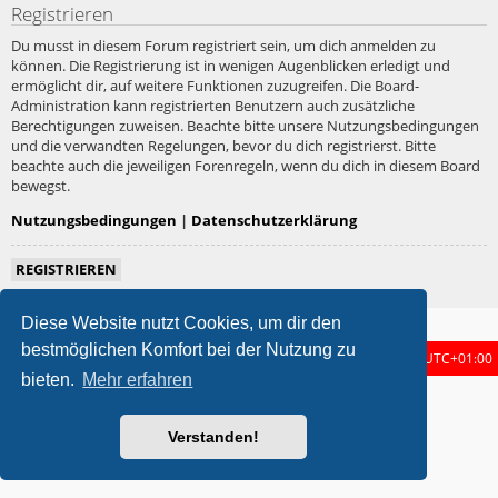
Registrieren
Du musst in diesem Forum registriert sein, um dich anmelden zu
können. Die Registrierung ist in wenigen Augenblicken erledigt und
ermöglicht dir, auf weitere Funktionen zuzugreifen. Die Board-
Administration kann registrierten Benutzern auch zusätzliche
Berechtigungen zuweisen. Beachte bitte unsere Nutzungsbedingungen
und die verwandten Regelungen, bevor du dich registrierst. Bitte
beachte auch die jeweiligen Forenregeln, wenn du dich in diesem Board
bewegst.
Nutzungsbedingungen
|
Datenschutzerklärung
REGISTRIEREN
Diese Website nutzt Cookies, um dir den
bestmöglichen Komfort bei der Nutzung zu
Foren-Übersicht
Alle Zeiten sind
UTC+01:00
bieten.
Mehr erfahren
metrolike style by
Eric Seguin
Updated for phpBB3.3 by
Ian Bradley
Powered by
phpBB
® Forum Software © phpBB Limited
Verstanden!
Deutsche Übersetzung durch
phpBB.de
Datenschutz
|
Nutzungsbedingungen