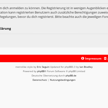
m dich anmelden zu können. Die Registrierung ist in wenigen Augenblicken er
ation kann registrierten Benutzern auch zusätzliche Berechtigungen zuweis
lungen, bevor du dich registrierst. Bitte beachte auch die jeweiligen For
klärung
Impressum
metrolike style by
Eric Seguin
Updated for phpBB3.3 by
Ian Bradley
Powered by
phpBB
® Forum Software © phpBB Limited
Deutsche Übersetzung durch
phpBB.de
Datenschutz
|
Nutzungsbedingungen