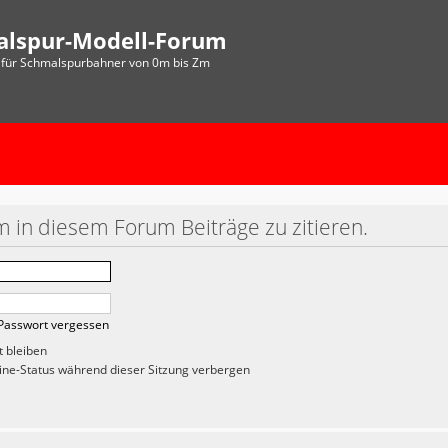
alspur-Modell-Forum
für Schmalspurbahner von 0m bis Zm
 in diesem Forum Beiträge zu zitieren.
Passwort vergessen
 bleiben
ne-Status während dieser Sitzung verbergen