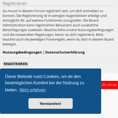
Registrieren
Du musst in diesem Forum registriert sein, um dich anmelden zu
können. Die Registrierung ist in wenigen Augenblicken erledigt und
ermöglicht dir, auf weitere Funktionen zuzugreifen. Die Board-
Administration kann registrierten Benutzern auch zusätzliche
Berechtigungen zuweisen. Beachte bitte unsere Nutzungsbedingungen
und die verwandten Regelungen, bevor du dich registrierst. Bitte
beachte auch die jeweiligen Forenregeln, wenn du dich in diesem Board
bewegst.
Nutzungsbedingungen
|
Datenschutzerklärung
REGISTRIEREN
Diese Website nutzt Cookies, um dir den
bestmöglichen Komfort bei der Nutzung zu
Foren-Übersicht
Alle Zeiten sind
UTC+01:00
bieten.
Mehr erfahren
metrolike style by
Eric Seguin
Updated for phpBB3.3 by
Ian Bradley
Powered by
phpBB
® Forum Software © phpBB Limited
Verstanden!
Deutsche Übersetzung durch
phpBB.de
Datenschutz
|
Nutzungsbedingungen