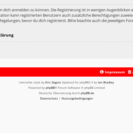
m dich anmelden zu können. Die Registrierung ist in wenigen Augenblicken er
ation kann registrierten Benutzern auch zusätzliche Berechtigungen zuweis
lungen, bevor du dich registrierst. Bitte beachte auch die jeweiligen For
klärung
Impressum
metrolike style by
Eric Seguin
Updated for phpBB3.3 by
Ian Bradley
Powered by
phpBB
® Forum Software © phpBB Limited
Deutsche Übersetzung durch
phpBB.de
Datenschutz
|
Nutzungsbedingungen