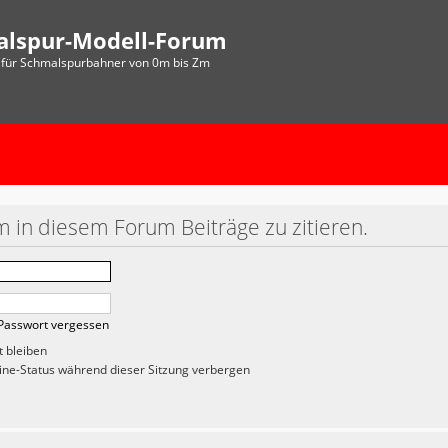
alspur-Modell-Forum
für Schmalspurbahner von 0m bis Zm
 in diesem Forum Beiträge zu zitieren.
Passwort vergessen
 bleiben
ne-Status während dieser Sitzung verbergen