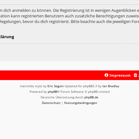
m dich anmelden zu können. Die Registrierung ist in wenigen Augenblicken er
ation kann registrierten Benutzern auch zusätzliche Berechtigungen zuweis
lungen, bevor du dich registrierst. Bitte beachte auch die jeweiligen For
klärung
Impressum
metrolike style by
Eric Seguin
Updated for phpBB3.3 by
Ian Bradley
Powered by
phpBB
® Forum Software © phpBB Limited
Deutsche Übersetzung durch
phpBB.de
Datenschutz
|
Nutzungsbedingungen