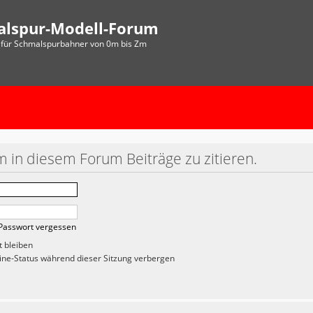
alspur-Modell-Forum
für Schmalspurbahner von 0m bis Zm
 in diesem Forum Beiträge zu zitieren.
Passwort vergessen
 bleiben
ne-Status während dieser Sitzung verbergen