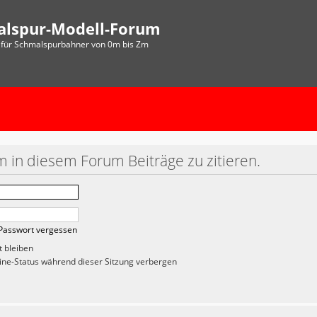
alspur-Modell-Forum
für Schmalspurbahner von 0m bis Zm
 in diesem Forum Beiträge zu zitieren.
Passwort vergessen
 bleiben
ne-Status während dieser Sitzung verbergen