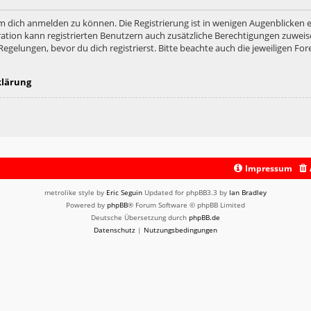
m dich anmelden zu können. Die Registrierung ist in wenigen Augenblicken er
ation kann registrierten Benutzern auch zusätzliche Berechtigungen zuweis
lungen, bevor du dich registrierst. Bitte beachte auch die jeweiligen For
klärung
Impressum
metrolike style by
Eric Seguin
Updated for phpBB3.3 by
Ian Bradley
Powered by
phpBB
® Forum Software © phpBB Limited
Deutsche Übersetzung durch
phpBB.de
Datenschutz
|
Nutzungsbedingungen