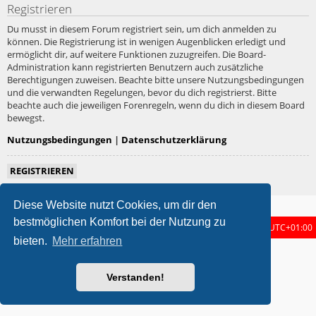
Registrieren
Du musst in diesem Forum registriert sein, um dich anmelden zu
können. Die Registrierung ist in wenigen Augenblicken erledigt und
ermöglicht dir, auf weitere Funktionen zuzugreifen. Die Board-
Administration kann registrierten Benutzern auch zusätzliche
Berechtigungen zuweisen. Beachte bitte unsere Nutzungsbedingungen
und die verwandten Regelungen, bevor du dich registrierst. Bitte
beachte auch die jeweiligen Forenregeln, wenn du dich in diesem Board
bewegst.
Nutzungsbedingungen
|
Datenschutzerklärung
REGISTRIEREN
Diese Website nutzt Cookies, um dir den
bestmöglichen Komfort bei der Nutzung zu
Foren-Übersicht
Alle Zeiten sind
UTC+01:00
bieten.
Mehr erfahren
metrolike style by
Eric Seguin
Updated for phpBB3.3 by
Ian Bradley
Powered by
phpBB
® Forum Software © phpBB Limited
Verstanden!
Deutsche Übersetzung durch
phpBB.de
Datenschutz
|
Nutzungsbedingungen