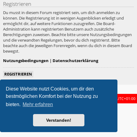
Registrieren
Du musst in diesem Forum registriert sein, um dich anmelden zu
können. Die Registrierung ist in wenigen Augenblicken erledigt und
ermöglicht dir, auf weitere Funktionen zuzugreifen. Die Board-
Administration kann registrierten Benutzern auch zusätzliche
Berechtigungen zuweisen. Beachte bitte unsere Nutzungsbedingungen
und die verwandten Regelungen, bevor du dich registrierst. Bitte
beachte auch die jeweiligen Forenregeln, wenn du dich in diesem Board
bewegst.
Nutzungsbedingungen
|
Datenschutzerklärung
REGISTRIEREN
Diese Website nutzt Cookies, um dir den
bestmöglichen Komfort bei der Nutzung zu
Foren-Übersicht
Alle Zeiten sind
UTC+01:00
bieten.
Mehr erfahren
metrolike style by
Eric Seguin
Updated for phpBB3.3 by
Ian Bradley
Powered by
phpBB
® Forum Software © phpBB Limited
Verstanden!
Deutsche Übersetzung durch
phpBB.de
Datenschutz
|
Nutzungsbedingungen