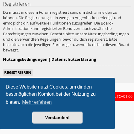
Registrieren
Du musst in diesem Forum registriert sein, um dich anmelden zu
können. Die Registrierung ist in wenigen Augenblicken erledigt und
ermöglicht dir, auf weitere Funktionen zuzugreifen. Die Board-
Administration kann registrierten Benutzern auch zusätzliche
Berechtigungen zuweisen. Beachte bitte unsere Nutzungsbedingungen
und die verwandten Regelungen, bevor du dich registrierst. Bitte
beachte auch die jeweiligen Forenregeln, wenn du dich in diesem Board
bewegst.
Nutzungsbedingungen
|
Datenschutzerklärung
REGISTRIEREN
Diese Website nutzt Cookies, um dir den
bestmöglichen Komfort bei der Nutzung zu
Foren-Übersicht
Alle Zeiten sind
UTC+01:00
bieten.
Mehr erfahren
metrolike style by
Eric Seguin
Updated for phpBB3.3 by
Ian Bradley
Powered by
phpBB
® Forum Software © phpBB Limited
Verstanden!
Deutsche Übersetzung durch
phpBB.de
Datenschutz
|
Nutzungsbedingungen