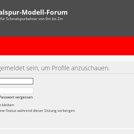
alspur-Modell-Forum
für Schmalspurbahner von 0m bis Zm
gemeldet sein, um Profile anzuschauen.
Passwort vergessen
 bleiben
ne-Status während dieser Sitzung verbergen