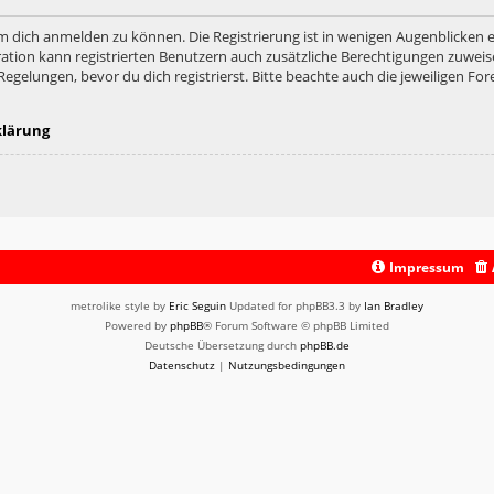
m dich anmelden zu können. Die Registrierung ist in wenigen Augenblicken er
ation kann registrierten Benutzern auch zusätzliche Berechtigungen zuweis
lungen, bevor du dich registrierst. Bitte beachte auch die jeweiligen For
klärung
Impressum
metrolike style by
Eric Seguin
Updated for phpBB3.3 by
Ian Bradley
Powered by
phpBB
® Forum Software © phpBB Limited
Deutsche Übersetzung durch
phpBB.de
Datenschutz
|
Nutzungsbedingungen