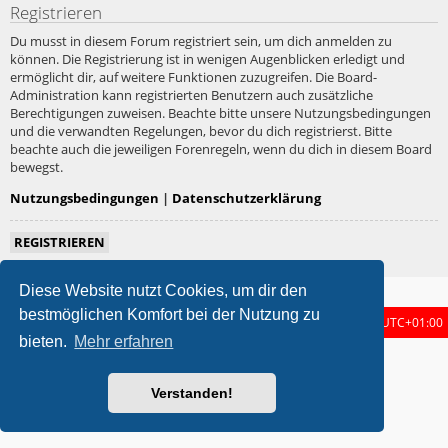
Registrieren
Du musst in diesem Forum registriert sein, um dich anmelden zu
können. Die Registrierung ist in wenigen Augenblicken erledigt und
ermöglicht dir, auf weitere Funktionen zuzugreifen. Die Board-
Administration kann registrierten Benutzern auch zusätzliche
Berechtigungen zuweisen. Beachte bitte unsere Nutzungsbedingungen
und die verwandten Regelungen, bevor du dich registrierst. Bitte
beachte auch die jeweiligen Forenregeln, wenn du dich in diesem Board
bewegst.
Nutzungsbedingungen
|
Datenschutzerklärung
REGISTRIEREN
Diese Website nutzt Cookies, um dir den
bestmöglichen Komfort bei der Nutzung zu
Foren-Übersicht
Alle Zeiten sind
UTC+01:00
bieten.
Mehr erfahren
metrolike style by
Eric Seguin
Updated for phpBB3.3 by
Ian Bradley
Powered by
phpBB
® Forum Software © phpBB Limited
Verstanden!
Deutsche Übersetzung durch
phpBB.de
Datenschutz
|
Nutzungsbedingungen