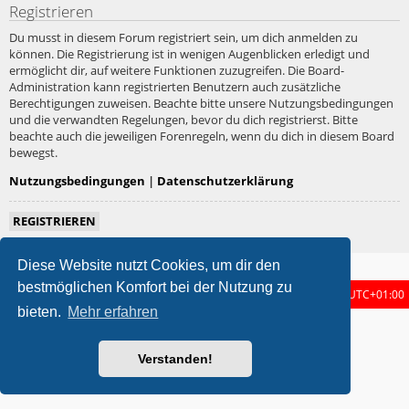
Registrieren
Du musst in diesem Forum registriert sein, um dich anmelden zu
können. Die Registrierung ist in wenigen Augenblicken erledigt und
ermöglicht dir, auf weitere Funktionen zuzugreifen. Die Board-
Administration kann registrierten Benutzern auch zusätzliche
Berechtigungen zuweisen. Beachte bitte unsere Nutzungsbedingungen
und die verwandten Regelungen, bevor du dich registrierst. Bitte
beachte auch die jeweiligen Forenregeln, wenn du dich in diesem Board
bewegst.
Nutzungsbedingungen
|
Datenschutzerklärung
REGISTRIEREN
Diese Website nutzt Cookies, um dir den
bestmöglichen Komfort bei der Nutzung zu
Foren-Übersicht
Alle Zeiten sind
UTC+01:00
bieten.
Mehr erfahren
metrolike style by
Eric Seguin
Updated for phpBB3.3 by
Ian Bradley
Powered by
phpBB
® Forum Software © phpBB Limited
Verstanden!
Deutsche Übersetzung durch
phpBB.de
Datenschutz
|
Nutzungsbedingungen