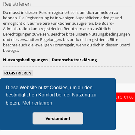
Registrieren
Du musst in diesem Forum registriert sein, um dich anmelden zu
können. Die Registrierung ist in wenigen Augenblicken erledigt und
ermöglicht dir, auf weitere Funktionen zuzugreifen. Die Board-
Administration kann registrierten Benutzern auch zusätzliche
Berechtigungen zuweisen. Beachte bitte unsere Nutzungsbedingungen
und die verwandten Regelungen, bevor du dich registrierst. Bitte
beachte auch die jeweiligen Forenregeln, wenn du dich in diesem Board
bewegst.
Nutzungsbedingungen
|
Datenschutzerklärung
REGISTRIEREN
Diese Website nutzt Cookies, um dir den
bestmöglichen Komfort bei der Nutzung zu
Foren-Übersicht
Alle Zeiten sind
UTC+01:00
bieten.
Mehr erfahren
metrolike style by
Eric Seguin
Updated for phpBB3.3 by
Ian Bradley
Powered by
phpBB
® Forum Software © phpBB Limited
Verstanden!
Deutsche Übersetzung durch
phpBB.de
Datenschutz
|
Nutzungsbedingungen