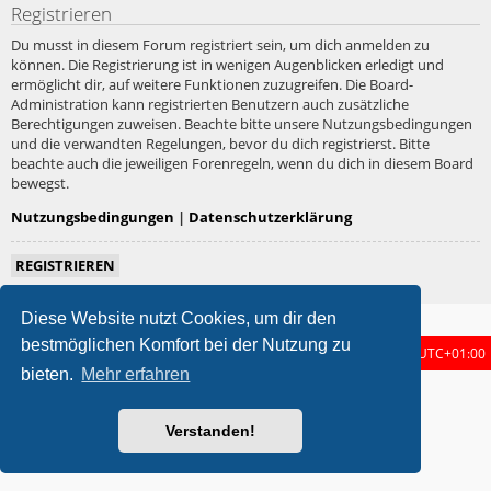
Registrieren
Du musst in diesem Forum registriert sein, um dich anmelden zu
können. Die Registrierung ist in wenigen Augenblicken erledigt und
ermöglicht dir, auf weitere Funktionen zuzugreifen. Die Board-
Administration kann registrierten Benutzern auch zusätzliche
Berechtigungen zuweisen. Beachte bitte unsere Nutzungsbedingungen
und die verwandten Regelungen, bevor du dich registrierst. Bitte
beachte auch die jeweiligen Forenregeln, wenn du dich in diesem Board
bewegst.
Nutzungsbedingungen
|
Datenschutzerklärung
REGISTRIEREN
Diese Website nutzt Cookies, um dir den
bestmöglichen Komfort bei der Nutzung zu
Foren-Übersicht
Alle Zeiten sind
UTC+01:00
bieten.
Mehr erfahren
metrolike style by
Eric Seguin
Updated for phpBB3.3 by
Ian Bradley
Powered by
phpBB
® Forum Software © phpBB Limited
Verstanden!
Deutsche Übersetzung durch
phpBB.de
Datenschutz
|
Nutzungsbedingungen