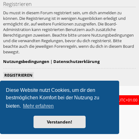
Registrieren
Du musst in diesem Forum registriert sein, um dich anmelden zu
können. Die Registrierung ist in wenigen Augenblicken erledigt und
ermöglicht dir, auf weitere Funktionen zuzugreifen. Die Board-
Administration kann registrierten Benutzern auch zusätzliche
Berechtigungen zuweisen. Beachte bitte unsere Nutzungsbedingungen
und die verwandten Regelungen, bevor du dich registrierst. Bitte
beachte auch die jeweiligen Forenregeln, wenn du dich in diesem Board
bewegst.
Nutzungsbedingungen
|
Datenschutzerklärung
REGISTRIEREN
Diese Website nutzt Cookies, um dir den
bestmöglichen Komfort bei der Nutzung zu
Foren-Übersicht
Alle Zeiten sind
UTC+01:00
bieten.
Mehr erfahren
metrolike style by
Eric Seguin
Updated for phpBB3.3 by
Ian Bradley
Powered by
phpBB
® Forum Software © phpBB Limited
Verstanden!
Deutsche Übersetzung durch
phpBB.de
Datenschutz
|
Nutzungsbedingungen