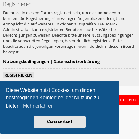
Registrieren
Du musst in diesem Forum registriert sein, um dich anmelden zu
können. Die Registrierung ist in wenigen Augenblicken erledigt und
ermöglicht dir, auf weitere Funktionen zuzugreifen. Die Board-
Administration kann registrierten Benutzern auch zusätzliche
Berechtigungen zuweisen. Beachte bitte unsere Nutzungsbedingungen
und die verwandten Regelungen, bevor du dich registrierst. Bitte
beachte auch die jeweiligen Forenregeln, wenn du dich in diesem Board
bewegst.
Nutzungsbedingungen
|
Datenschutzerklärung
REGISTRIEREN
Diese Website nutzt Cookies, um dir den
bestmöglichen Komfort bei der Nutzung zu
Foren-Übersicht
Alle Zeiten sind
UTC+01:00
bieten.
Mehr erfahren
metrolike style by
Eric Seguin
Updated for phpBB3.3 by
Ian Bradley
Powered by
phpBB
® Forum Software © phpBB Limited
Verstanden!
Deutsche Übersetzung durch
phpBB.de
Datenschutz
|
Nutzungsbedingungen