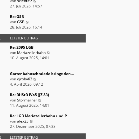
e
N
t
von
scientific
i
e
e
27. Juli 2026, 14:57
t
u
r
r
e
B
Re: GSB
N
a
s
e
von
GSB
e
g
t
i
28. Juli 2026, 16:14
u
e
t
e
r
r
E
LETZTER BEITRAG
s
B
a
Re: 2095 LGB
t
e
g
N
von
Mariazellerbahn
e
i
e
10. August 2025, 14:01
r
t
u
B
r
e
e
a
s
Gartenbahnschmiede bringt den…
i
g
N
t
von
djroby63
t
e
e
4. April 2026, 09:12
r
u
r
a
e
B
Re: BHStB IVa5 (JZ 83)
g
s
N
e
von
Stormarner
t
e
i
11. August 2025, 14:01
e
u
t
r
e
r
Re: LGB Mariazellerbahn und P…
N
B
s
a
von
alex23
e
e
t
g
27. Dezember 2025, 07:33
u
i
e
e
t
r
E
LETZTER BEITRAG