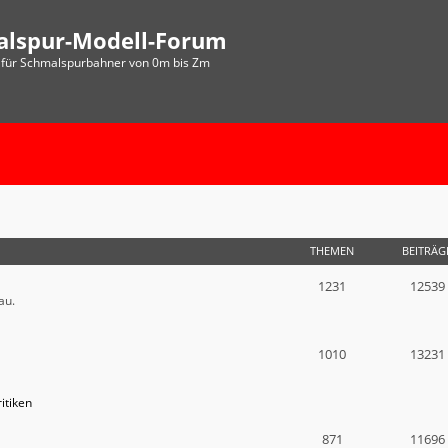
alspur-Modell-Forum
für Schmalspurbahner von 0m bis Zm
THEMEN
BEITRÄG
1231
12539
au.
1010
13231
itiken
871
11696