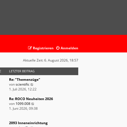
Registrieren
Anmelden
Aktuelle Zeit: 6. August 2026, 18:57
E
LETZTER BEITRAG
Re: "Themenzüge"
N
von
scientific
e
1. Juli 2026, 12:22
u
e
Re: ROCO Neuheiten 2026
s
N
von
1099.008
t
e
1. Juni 2026, 09:38
e
u
r
e
B
s
2093 Inneneinrichtung