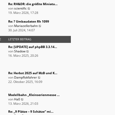
r
e
t
Re: RH&DR: die größte Miniatu…
B
s
N
r
von
scientific
e
t
e
a
19. März 2026, 17:28
i
e
u
g
t
r
e
Re: ? Umbaudaten Rh 1099
r
B
s
N
von
Mariazellerbahn
a
e
t
e
30. Juli 2024, 14:07
g
i
e
u
t
r
e
E
LETZTER BEITRAG
r
B
s
Re: [UPDATE] auf phpBB 3.3.14…
a
e
t
N
von
Shadow
g
i
e
e
16. März 2025, 20:26
t
r
u
r
B
e
a
e
s
g
i
t
Re: Herbst 2025 auf MzB und K…
t
e
N
von
Dampflokfahrer
r
r
e
22. Oktober 2025, 16:09
a
B
u
g
e
e
i
s
Modellbahn „Kleinserienmesse …
N
t
t
von
Ha0
e
r
e
13. März 2026, 21:03
u
a
r
Re: „9 Plätze – 9 Schätze“ mi…
e
g
B