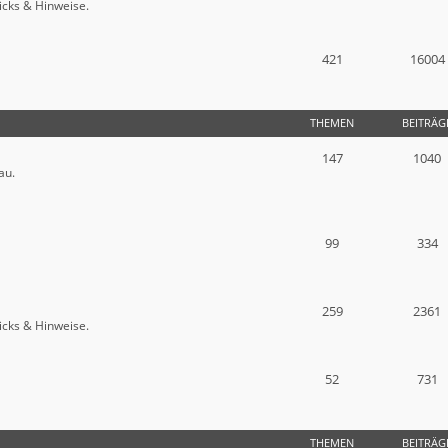
icks & Hinweise.
421
16004
THEMEN
BEITRÄG
147
1040
au.
99
334
259
2361
icks & Hinweise.
52
731
THEMEN
BEITRÄG