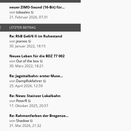
s
r
B
neuer ZIMO-Sound (16-Bit) für…
t
a
e
N
von
tokaalex
e
g
i
e
21. Februar 2026, 07:31
r
t
u
B
r
e
E
LETZTER BEITRAG
e
a
s
i
g
Re: RhB Ge6/6 II im Ruhestand
t
t
N
von
jeanoo
e
r
e
30. Januar 2022, 18:15
r
a
u
B
g
e
Neues Leben für die BDZ 77 002
e
s
N
von
Out of the box
i
t
e
30. März 2022, 18:21
t
e
u
r
r
e
Re: Jagsttalbahn: erster Muse…
a
B
s
N
von
Dampflokfahrer
g
e
t
e
25. April 2026, 12:59
i
e
u
t
r
e
Re: News: Stainzer Lokalbahn
N
r
B
s
von
PeterR
e
a
e
t
17. Oktober 2025, 20:57
u
g
i
e
e
t
r
Re: Rahmenfarben der Bregenze…
s
N
r
B
von
Shadow
t
e
a
e
31. Mai 2026, 21:32
e
u
g
i