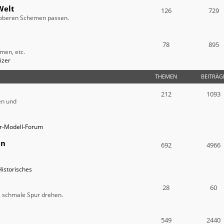
Welt
126
729
e oberen Schemen passen.
78
895
men, etc.
izer
THEMEN
BEITRÄG
212
1093
en und
ur-Modell-Forum
in
692
4966
Historisches
28
60
ie schmale Spur drehen.
549
2440