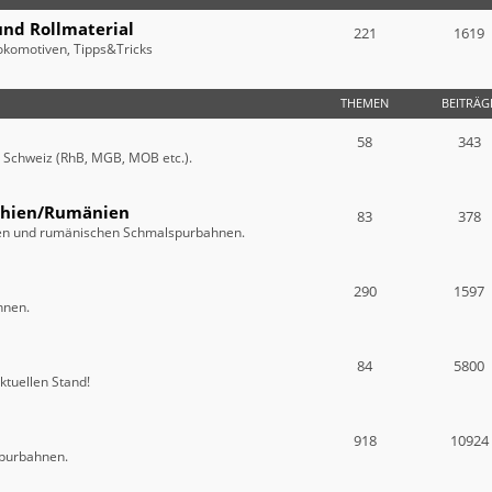
und Rollmaterial
221
1619
okomotiven, Tipps&Tricks
THEMEN
BEITRÄG
58
343
r Schweiz (RhB, MGB, MOB etc.).
chien/Rumänien
83
378
chen und rumänischen Schmalspurbahnen.
290
1597
hnen.
84
5800
ktuellen Stand!
918
10924
spurbahnen.