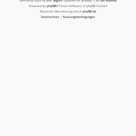
metrolike style by
Eric Seguin
Updated for phpBB3.3 by
Ian Bradley
Powered by
phpBB
® Forum Software © phpBB Limited
Deutsche Übersetzung durch
phpBB.de
Datenschutz
|
Nutzungsbedingungen