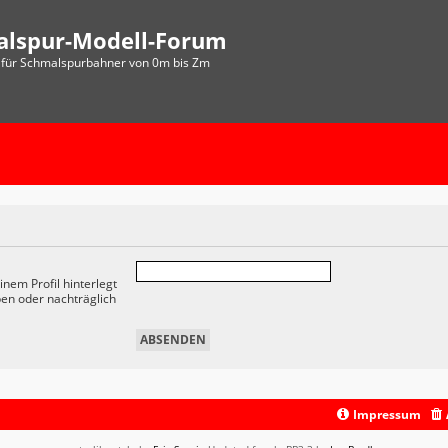
alspur-Modell-Forum
für Schmalspurbahner von 0m bis Zm
nem Profil hinterlegt
ben oder nachträglich
Impressum