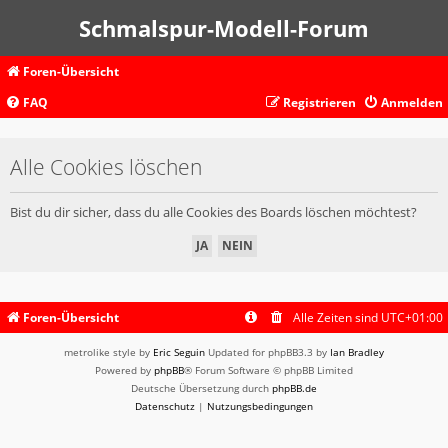
Schmalspur-Modell-Forum
Foren-Übersicht
FAQ
Registrieren
Anmelden
Alle Cookies löschen
Bist du dir sicher, dass du alle Cookies des Boards löschen möchtest?
Foren-Übersicht
Alle Zeiten sind
UTC+01:00
metrolike style by
Eric Seguin
Updated for phpBB3.3 by
Ian Bradley
Powered by
phpBB
® Forum Software © phpBB Limited
Deutsche Übersetzung durch
phpBB.de
Datenschutz
|
Nutzungsbedingungen