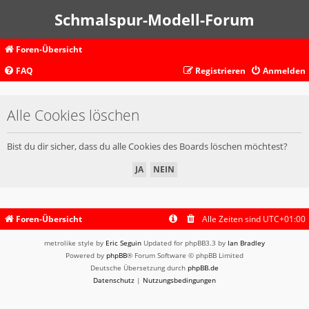
Schmalspur-Modell-Forum
Foren-Übersicht
FAQ
Registrieren
Anmelden
Alle Cookies löschen
Bist du dir sicher, dass du alle Cookies des Boards löschen möchtest?
Foren-Übersicht
Alle Zeiten sind
UTC+01:00
metrolike style by
Eric Seguin
Updated for phpBB3.3 by
Ian Bradley
Powered by
phpBB
® Forum Software © phpBB Limited
Deutsche Übersetzung durch
phpBB.de
Datenschutz
|
Nutzungsbedingungen