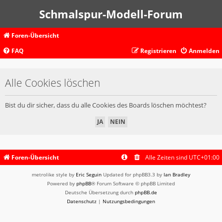
Schmalspur-Modell-Forum
Foren-Übersicht
FAQ
Registrieren
Anmelden
Alle Cookies löschen
Bist du dir sicher, dass du alle Cookies des Boards löschen möchtest?
Foren-Übersicht
Alle Zeiten sind
UTC+01:00
metrolike style by
Eric Seguin
Updated for phpBB3.3 by
Ian Bradley
Powered by
phpBB
® Forum Software © phpBB Limited
Deutsche Übersetzung durch
phpBB.de
Datenschutz
|
Nutzungsbedingungen