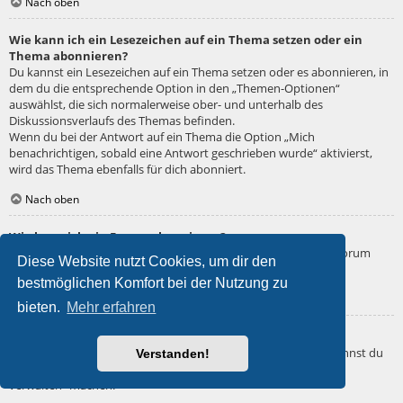
Nach oben
Wie kann ich ein Lesezeichen auf ein Thema setzen oder ein
Thema abonnieren?
Du kannst ein Lesezeichen auf ein Thema setzen oder es abonnieren, in
dem du die entsprechende Option in den „Themen-Optionen“
auswählst, die sich normalerweise ober- und unterhalb des
Diskussionsverlaufs des Themas befinden.
Wenn du bei der Antwort auf ein Thema die Option „Mich
benachrichtigen, sobald eine Antwort geschrieben wurde“ aktivierst,
wird das Thema ebenfalls für dich abonniert.
Nach oben
Wie kann ich ein Forum abonnieren?
Um ein Forum zu abonnieren, verwende im Forum den Link „Forum
Diese Website nutzt Cookies, um dir den
abonnieren“, der sich meist am Ende der Seite befindet.
bestmöglichen Komfort bei der Nutzung zu
Nach oben
bieten.
Mehr erfahren
Wie deaktiviere ich meine Abonnements?
Wenn du mehrere Abonnements deaktivieren möchtest, so kannst du
Verstanden!
dies im persönlichen Bereich unter „Einstieg“ – „Abonnements
verwalten“ machen.