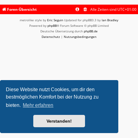
Foren-Übersicht
Alle Zeiten sind
UTC+01:00
metrolike style by
Eric Seguin
Updated for phpBB3.3 by
Ian Bradley
Powered by
phpBB
® Forum Software © phpBB Limited
Deutsche Übersetzung durch
phpBB.de
Datenschutz
|
Nutzungsbedingungen
Diese Website nutzt Cookies, um dir den
bestmöglichen Komfort bei der Nutzung zu
bieten.
Mehr erfahren
Verstanden!