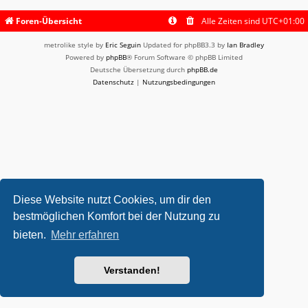
Foren-Übersicht
Alle Zeiten sind
UTC+01:00
metrolike style by
Eric Seguin
Updated for phpBB3.3 by
Ian Bradley
Powered by
phpBB
® Forum Software © phpBB Limited
Deutsche Übersetzung durch
phpBB.de
Datenschutz
|
Nutzungsbedingungen
Diese Website nutzt Cookies, um dir den
bestmöglichen Komfort bei der Nutzung zu
bieten.
Mehr erfahren
Verstanden!