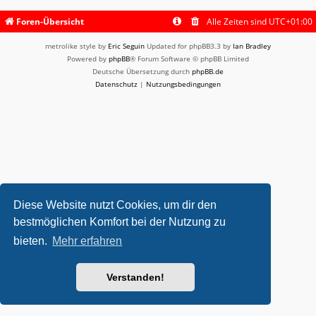
Foren-Übersicht
Alle Zeiten sind
UTC+01:00
metrolike style by
Eric Seguin
Updated for phpBB3.3 by
Ian Bradley
Powered by
phpBB
® Forum Software © phpBB Limited
Deutsche Übersetzung durch
phpBB.de
Datenschutz
|
Nutzungsbedingungen
Diese Website nutzt Cookies, um dir den
bestmöglichen Komfort bei der Nutzung zu
bieten.
Mehr erfahren
Verstanden!